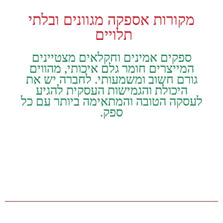
‬תלויים‭ ‬
‬ספק‭.‬