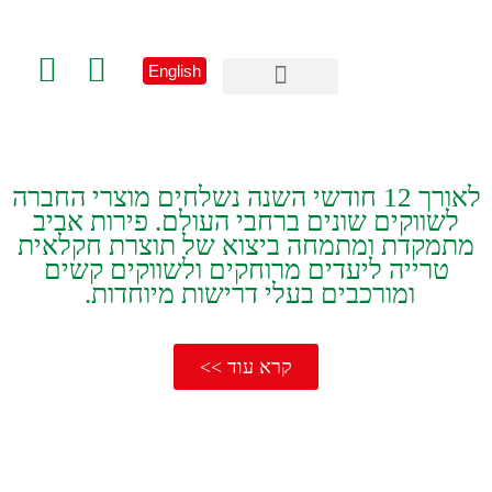
English
פרסום וקד”מ
הצהרת נגישות
‬מתמקדת ומתמחה‭ ‬ביצוא‭ ‬של תוצרת חקלאית
טרייה ליעדים מרוחקים ולשווקים קשים
ומורכבים בעלי דרישות מיוחדות. ‬
קרא עוד >>