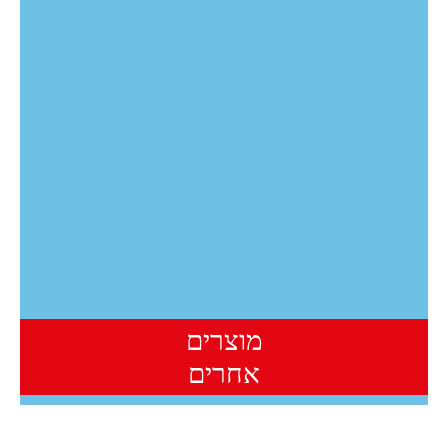
גז אתילן.
הפרי מיוצא ללקוחו תהחברה ברחבי העולם –
לאורך 8 חודשים בשנה החל מחודש
אוקטובר ועד לחודש מאי.
מוצרים
אחרים