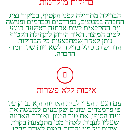
בדיקות‭ ‬מוקדמות‭ ‬
‬החברה‭ ‬במטעים‭,‬ בפרדסים‭ ‬ובכרמים‭ ‬ופגישה
‬הדברה‭.
איכות‭ ‬ללא‭ ‬פשרות‭ ‬