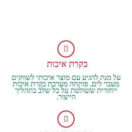
מוצרים אחרים
שזיפים, נקטרינות, אפרסק רימון, תמרים,
תפוזים, אשכוליות ופומלית נכללים גם הם
ברשימת המוצרים שהחברה מציעה
ללקוחותיה בחו"ל.
בקרת‭ ‬איכות‭ ‬
‬הייצור‭.‬