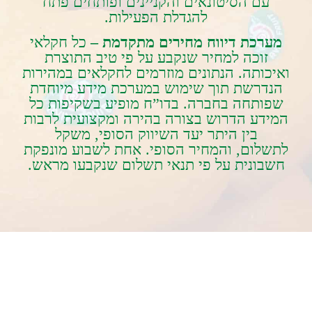
‬להגדלת‭ ‬הפעילות‭.‬
מערכת‭ ‬דיווח‭ ‬מחירים‭ ‬מתקדמת‭ – ‬
‬חשבונית‭ ‬על‭ ‬פי‭ ‬תנאי‭ ‬תשלום‭ ‬שנקבעו‭ ‬מראש‭.‬