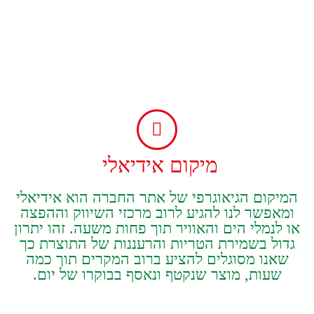
מיקום‭ ‬אידיאלי‭ ‬
‬שעות,‭ ‬‬מוצר‭ ‬שנקטף‭ ‬ונאסף‭ ‬בבוקרו‭ ‬של‭ ‬יום‭.‬