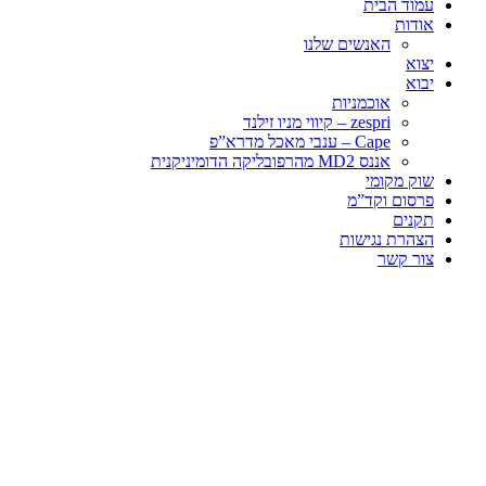
עמוד הבית
אודות
האנשים שלנו
יצוא
יבוא
אוכמניות
zespri – קיווי מניו זילנד
Cape – ענבי מאכל מדרא”פ
אננס MD2 מהרפובליקה הדומיניקנית
שוק מקומי
פרסום וקד”מ
תקנים
הצהרת נגישות
צור קשר