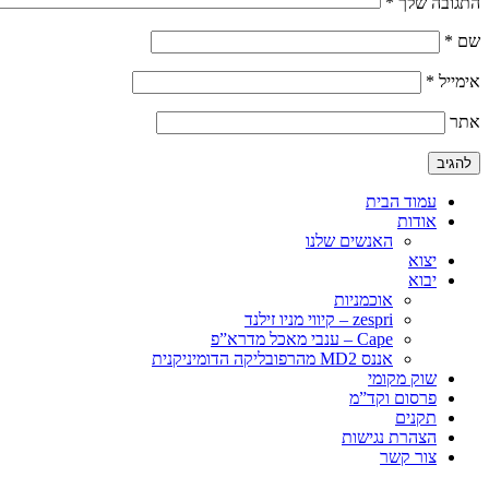
התגובה שלך
*
שם
*
אימייל
*
אתר
עמוד הבית
אודות
האנשים שלנו
יצוא
יבוא
אוכמניות
zespri – קיווי מניו זילנד
Cape – ענבי מאכל מדרא”פ
אננס MD2 מהרפובליקה הדומיניקנית
שוק מקומי
פרסום וקד”מ
תקנים
הצהרת נגישות
צור קשר