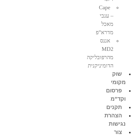
Cape
– ענבי
מאכל
מדרא”פ
אננס
MD2
מהרפובליקה
הדומיניקנית
שוק
מקומי
פרסום
וקד”מ
תקנים
הצהרת
נגישות
צור