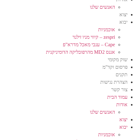
האנשים שלנו
יצוא
יבוא
אוכמניות
zespri – קיווי מניו זילנד
Cape – ענבי מאכל מדרא”פ
אננס MD2 מהרפובליקה הדומיניקנית
שוק מקומי
פרסום וקד”מ
תקנים
הצהרת נגישות
צור קשר
עמוד הבית
אודות
האנשים שלנו
יצוא
יבוא
אוכמניות