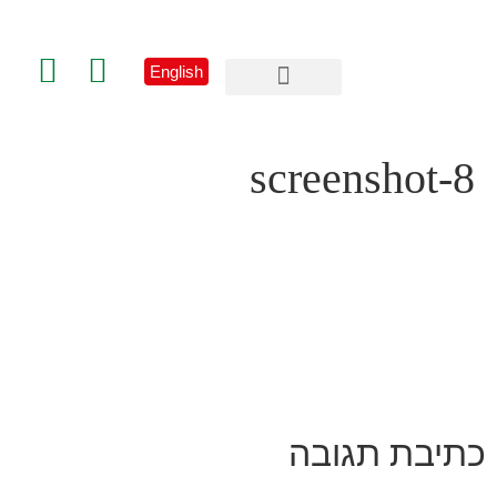
English
פרסום וקד”מ
הצהרת נגישות
screenshot-8
כתיבת תגובה